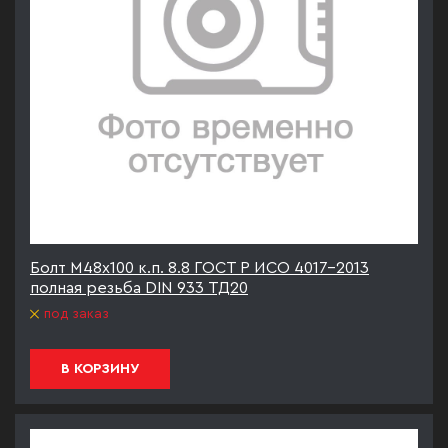
Болт М48х100 к.п. 8.8 ГОСТ Р ИСО 4017-2013
полная резьба DIN 933 ТД20
под заказ
В КОРЗИНУ