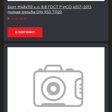
Болт М48х110 к.п. 8.8 ГОСТ Р ИСО 4017-2013
полная резьба DIN 933 ТД20
под заказ
В КОРЗИНУ