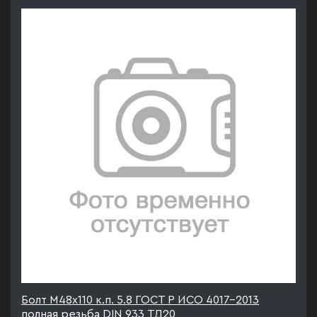
Болт М48х110 к.п. 5.8 ГОСТ Р ИСО 4017-2013
полная резьба DIN 933 ТД20