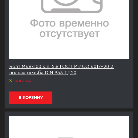
Болт М48х100 к.п. 5.8 ГОСТ Р ИСО 4017-2013
полная резьба DIN 933 ТД20
под заказ
В КОРЗИНУ