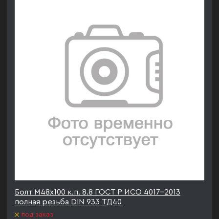
Болт М48х100 к.п. 8.8 ГОСТ Р ИСО 4017-2013
полная резьба DIN 933 ТД40
под заказ