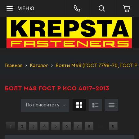
МЕНЮ
Главная
Каталог
Болты М48 (ГОСТ 7798-70, ГОСТ Р 
БОЛТ М48 ГОСТ Р ИСО 4017-2013
По приоритету
1
2
3
4
5
6
7
8
из
8