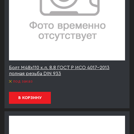
Болт М48х110 к.п. 8.8 ГОСТ Р ИСО 4017-2013
полная резьба DIN 933
под заказ
В КОРЗИНУ