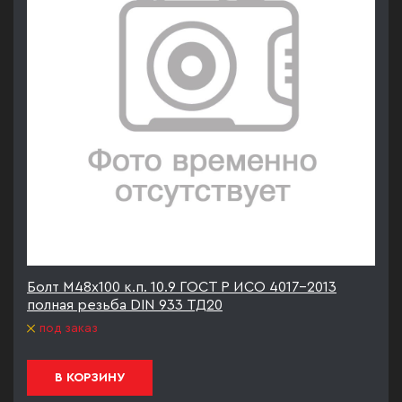
Болт М48х100 к.п. 10.9 ГОСТ Р ИСО 4017-2013
полная резьба DIN 933 ТД20
под заказ
В КОРЗИНУ