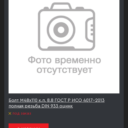
Болт М48х110 к.п. 8.8 ГОСТ Р ИСО 4017-2013
полная резьба DIN 933 оцинк
под заказ