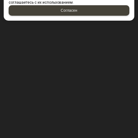
соглашаетесь с их использованием.
Согласен
КОНТАКТЫ
423800, г. Набережные Челны, Производственный
проезд д. 49, офис Д203 (Компания резидент ОАО "КИП
Мастер")
Посмотреть на карте
8 (8552) 53-40-92 ; 8 (950) 328-55-56;
E-mail:
krepsta@mail.ru