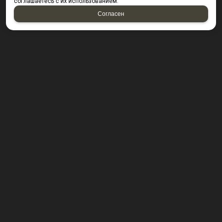
соглашаетесь с их использованием.
Согласен
КОНТАКТЫ
423800, г. Набережные Челны, Производственный
проезд д. 49, офис Д203 (Компания резидент ОАО "КИП
Мастер")
Посмотреть на карте
8 (8552) 53-40-92 ; 8 (950) 328-55-56;
E-mail:
krepsta@mail.ru
2026 © “KREPSTA fasteners”