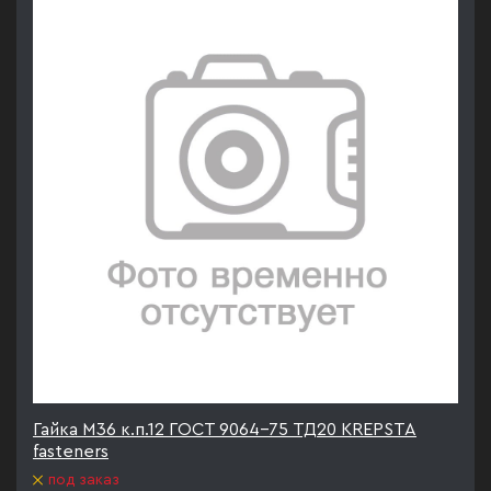
Гайка М36 к.п.12 ГОСТ 9064-75 ТД20 KREPSTA
fasteners
под заказ