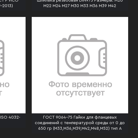
ОСТ Р ИСО
Шпилька резьбовая DIN975 Размеры: М20
-2013)
М22 М24 М27 М30 М33 М36 М39 М42
 ISO 4032-
ГОСТ 9064-75 Гайки для фланцевых
соединений с температурой среды от 0 до
650 гр (М33,М36,М39,М42,М48,М52) тип А