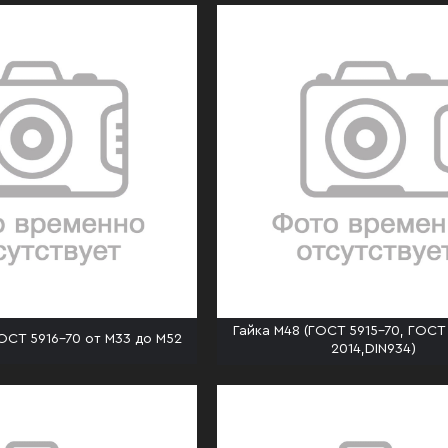
Гайка М48 (ГОСТ 5915-70, ГОСТ
ГОСТ 5916-70 от М33 до М52
2014,DIN934)