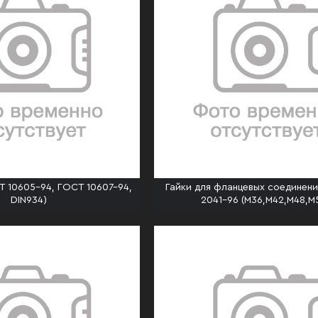
Т 10605-94, ГОСТ 10607-94,
Гайки для фланцевых соединен
DIN934)
2041-96 (М36,М42,М48,М