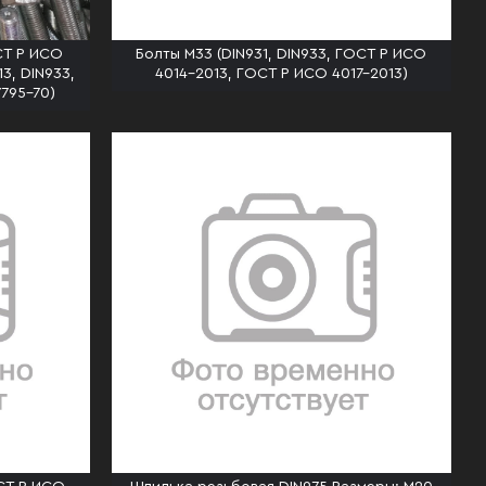
СТ Р ИСО
Болты М33 (DIN931, DIN933, ГОСТ Р ИСО
3, DIN933,
4014-2013, ГОСТ Р ИСО 4017-2013)
7795-70)