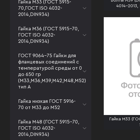
Болты М39 (D
Гайка М33 (ГОСТ 5915-
4014-2013,
70,ГОСТ ISO 4032-
2014,DIN934)
Гайка М36 (ГОСТ 5915-70,
ГОСТ ISO 4032-
2014,DIN934)
ГОСТ 9064-75 Гайки для
фланцевых соединений с
температурой среды от 0
до 650 гр
(М33,М36,М39,М42,М48,М52)
тип А
Гайка низкая ГОСТ 5916-
70 от М33 до М52
Гайка М33 (ГО
Гайка М48 (ГОСТ 5915-70,
ГОСТ ISO 4032-
2014,DIN934)