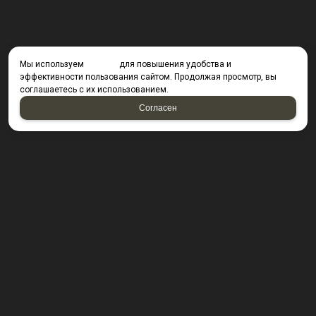
Мы используем
cookies
для повышения удобства и
эффективности пользования сайтом. Продолжая просмотр, вы
соглашаетесь с их использованием.
Согласен
КОНТАКТЫ
423800, г. Набережные Челны, Производственный
проезд д. 49, офис Д203 (Компания резидент ОАО "КИП
Мастер")
Посмотреть на карте