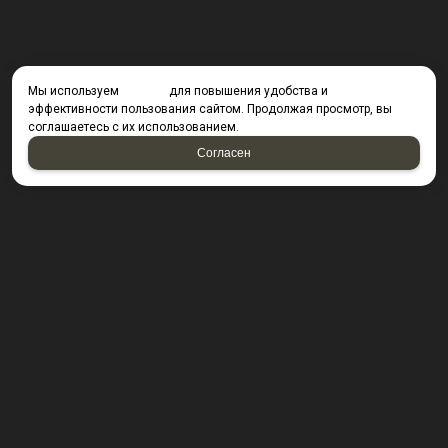
Мы используем
cookies
для повышения удобства и
эффективности пользования сайтом. Продолжая просмотр, вы
соглашаетесь с их использованием.
Согласен
КОНТАКТЫ
423800, г. Набережные Челны, Производственный
проезд д. 49, офис Д203 (Компания резидент ОАО "КИП
Мастер")
Посмотреть на карте