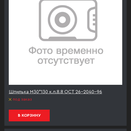
Шпилька М30*130 к.п.8.8 ОСТ 26-2040-96
под заказ
В КОРЗИНУ