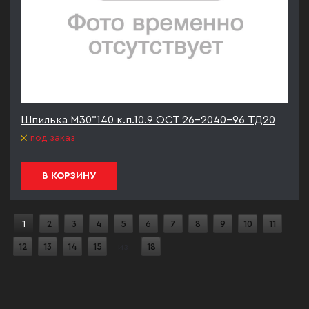
Шпилька М30*140 к.п.10.9 ОСТ 26-2040-96 ТД20
под заказ
В КОРЗИНУ
1
2
3
4
5
6
7
8
9
10
11
12
13
14
15
из
18