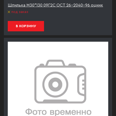
Шпилька М30*130 09Г2С ОСТ 26-2040-96 оцинк
под заказ
В КОРЗИНУ