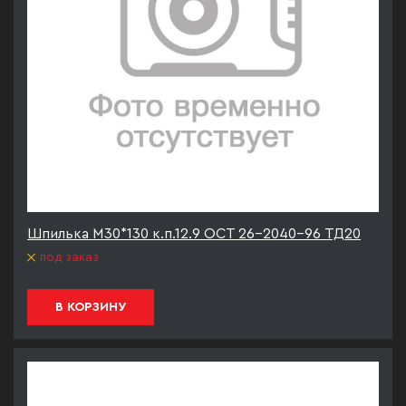
Шпилька М30*130 к.п.12.9 ОСТ 26-2040-96 ТД20
под заказ
В КОРЗИНУ