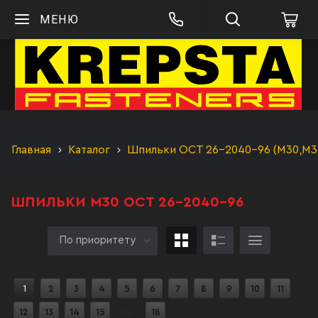
МЕНЮ
Главная
Каталог
Шпильки ОСТ 26-2040-96 (М30,М3
ШПИЛЬКИ М30 ОСТ 26-2040-96
По приоритету
1
2
3
4
5
6
7
8
9
10
11
12
13
14
15
из
18