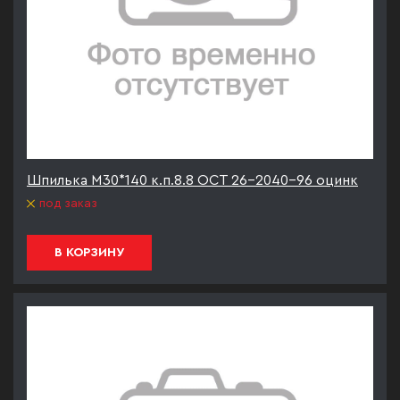
Шпилька М30*140 к.п.8.8 ОСТ 26-2040-96 оцинк
под заказ
В КОРЗИНУ