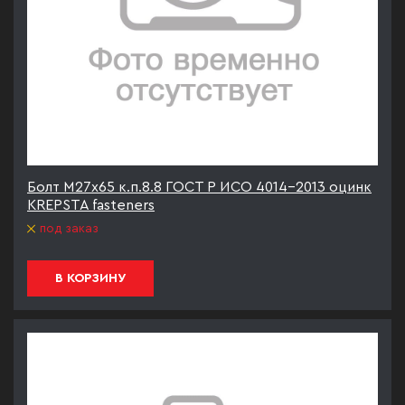
Болт М27х65 к.п.8.8 ГОСТ Р ИСО 4014-2013 оцинк
KREPSTA fasteners
под заказ
В КОРЗИНУ