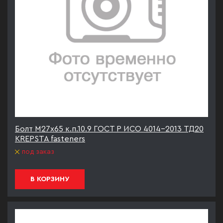
Болт М27х65 к.п.10.9 ГОСТ Р ИСО 4014-2013 ТД20
KREPSTA fasteners
под заказ
В КОРЗИНУ