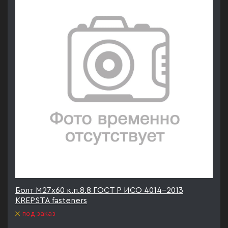
Болт М27х60 к.п.8.8 ГОСТ Р ИСО 4014-2013
KREPSTA fasteners
под заказ