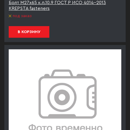
Болт М27х65 к.п.10.9 ГОСТ Р ИСО 4014-2013
KREPSTA fasteners
под заказ
В КОРЗИНУ