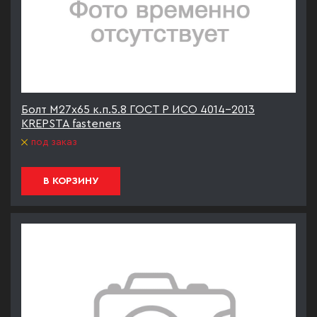
Болт М27х65 к.п.5.8 ГОСТ Р ИСО 4014-2013
KREPSTA fasteners
под заказ
В КОРЗИНУ