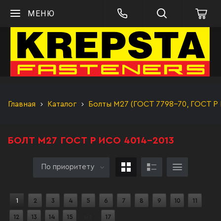
МЕНЮ
Главная
Каталог
Болты М27 (ГОСТ 7798-70, ГОСТ Р 
БОЛТ М27 ГОСТ Р ИСО 4014-2013
По приоритету
1
2
3
4
5
6
7
8
9
10
11
12
13
14
15
из
17