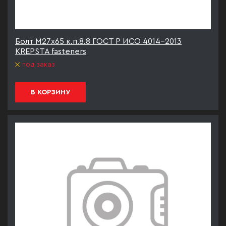
Болт М27х65 к.п.8.8 ГОСТ Р ИСО 4014-2013
KREPSTA fasteners
под заказ
В КОРЗИНУ