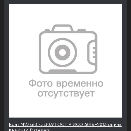
Болт М27х60 к.п.10.9 ГОСТ Р ИСО 4014-2013 оцинк
KREPSTA fasteners