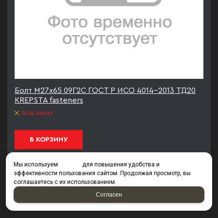
Болт М27х65 09Г2С ГОСТ Р ИСО 4014-2013 ТД20
KREPSTA fasteners
под заказ
В КОРЗИНУ
Мы используем
cookies
для повышения удобства и
эффективности пользования сайтом. Продолжая просмотр, вы
1
2
3
4
5
6
7
8
9
10
11
соглашаетесь с их использованием.
12
13
14
15
из
17
Согласен