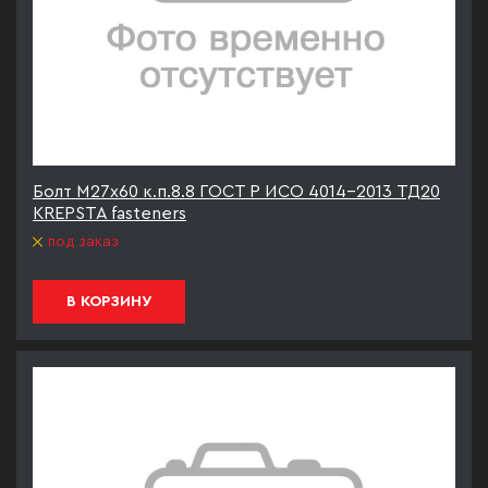
Болт М27х60 к.п.8.8 ГОСТ Р ИСО 4014-2013 ТД20
KREPSTA fasteners
под заказ
В КОРЗИНУ