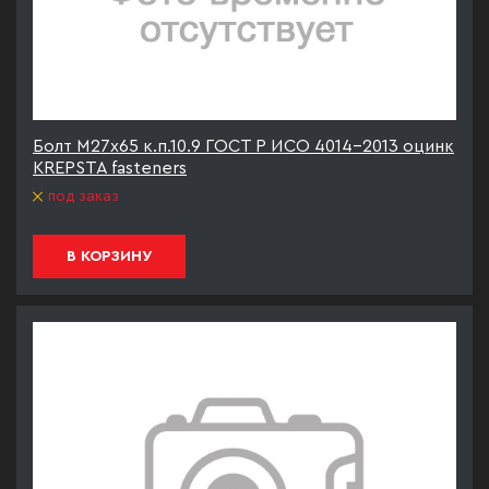
Болт М27х65 к.п.10.9 ГОСТ Р ИСО 4014-2013 оцинк
KREPSTA fasteners
под заказ
В КОРЗИНУ