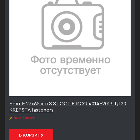
Болт М27х65 к.п.8.8 ГОСТ Р ИСО 4014-2013 ТД20
KREPSTA fasteners
под заказ
В КОРЗИНУ