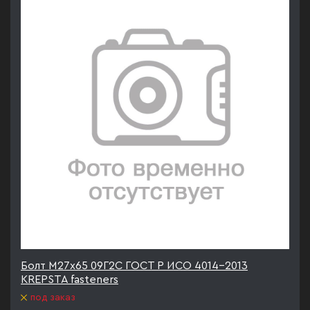
Болт М27х65 09Г2С ГОСТ Р ИСО 4014-2013
KREPSTA fasteners
под заказ