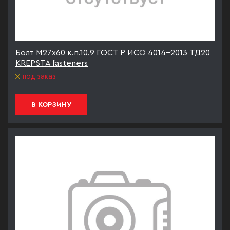
Болт М27х60 к.п.10.9 ГОСТ Р ИСО 4014-2013 ТД20
KREPSTA fasteners
под заказ
В КОРЗИНУ