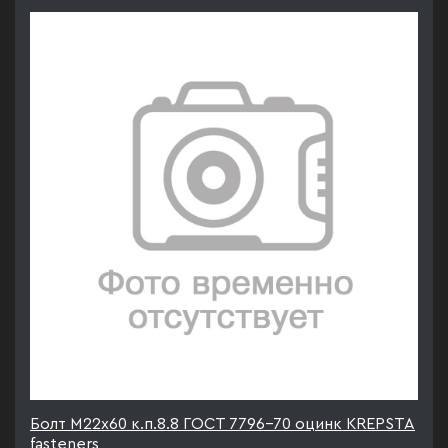
Болт М22х60 к.п.8.8 ГОСТ 7796-70 оцинк KREPSTA
fasteners