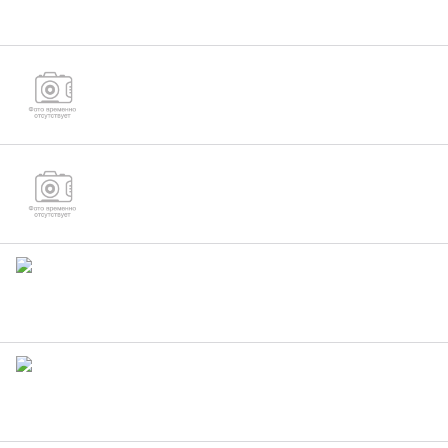
Болт М22 ГОСТ 7796-70 с шестигранной
уменьшенной головкой
Болт М22 ГОСТ 7795-70 с шестигранной
уменьшенной головкой и направляющим
подголовком
Болт М22 DIN933
Болт М22 ГОСТ 7798-70