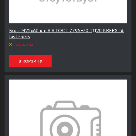
Болт М22х60 к.п.8.8 ГОСТ 7795-70 ТД20 KREPSTA
fasteners
под заказ
В КОРЗИНУ