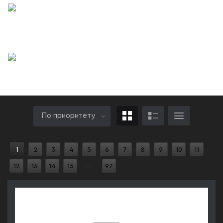
Болт М22 ГОСТ Р ИСО 4014-2013
Болт М22 ГОСТ Р ИСО 4017-2013
По приоритету
1
2
3
4
5
6
7
8
9
10
11
12
13
14
15
из
97