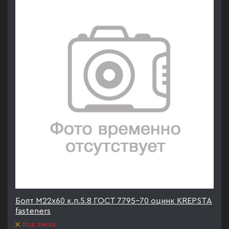
Болт М22х60 к.п.5.8 ГОСТ 7795-70 оцинк KREPSTA
fasteners
под заказ