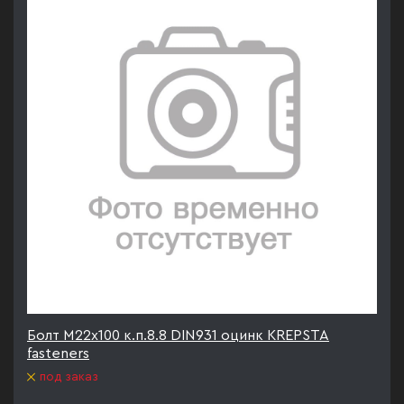
Болт М22х100 к.п.8.8 DIN931 оцинк KREPSTA
fasteners
под заказ