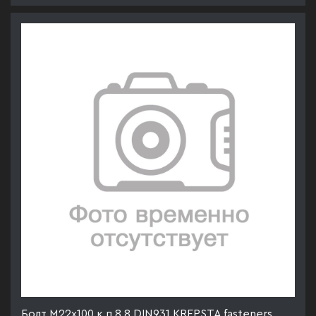
Болт М22х100 к.п.8.8 DIN931 KREPSTA fasteners