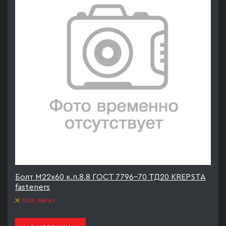
Болт М22х60 к.п.8.8 ГОСТ 7796-70 ТД20 KREPSTA
fasteners
под заказ