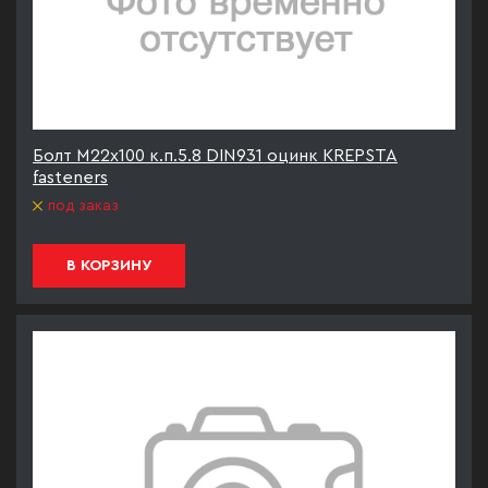
Болт М22х100 к.п.5.8 DIN931 оцинк KREPSTA
fasteners
под заказ
В КОРЗИНУ