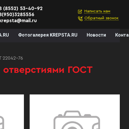
8 (8552) 53-40-92
Написать нам
8(950)3285556
Обратный звонок
krepsta@mail.ru
A.RU
Фотогалерея KREPSTA.RU
Новости
Конт
Т 22042-76
и отверстиями ГОСТ