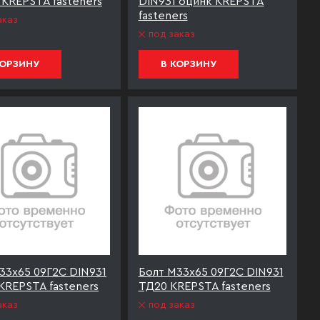
 KREPSTA fasteners
DIN931 оцинк KREPSTA
fasteners
аказ
под заказ
КОРЗИНУ
В КОРЗИНУ
33х65 09Г2С DIN931
Болт М33х65 09Г2С DIN931
KREPSTA fasteners
ТД20 KREPSTA fasteners
аказ
под заказ