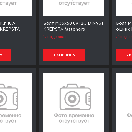
.п.10.9
Болт М33х60 09Г2С DIN931
Болт М
 KREPSTA
KREPSTA fasteners
оцинк 
под заказ
под з
У
В КОРЗИНУ
В 