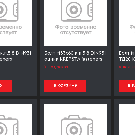
к.п.5.8 DIN931
Болт М33х60 к.п.5.8 DIN931
Болт М
eners
оцинк KREPSTA fasteners
ТД20 K
под заказ
под з
У
В КОРЗИНУ
В 