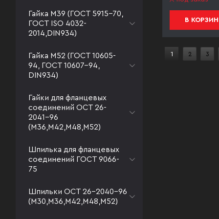
Гайка М39 (ГОСТ 5915-70,
В КОРЗИН
ГОСТ ISO 4032-
2014,DIN934)
1
2
3
Гайка М52 (ГОСТ 10605-
94, ГОСТ 10607-94,
DIN934)
Гайки для фланцевых
соединений ОСТ 26-
2041-96
(М36,М42,М48,М52)
Шпилька для фланцевых
соединений ГОСТ 9066-
75
Шпильки ОСТ 26-2040-96
(М30,М36,М42,М48,М52)