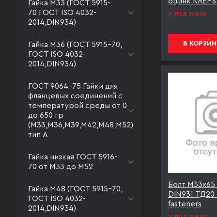
оцинк KREPST
Гайка М33 (ГОСТ 5915-
70,ГОСТ ISO 4032-
под заказ
2014,DIN934)
В КОРЗИН
Гайка М36 (ГОСТ 5915-70,
ГОСТ ISO 4032-
2014,DIN934)
ГОСТ 9064-75 Гайки для
фланцевых соединений с
температурой среды от 0
до 650 гр
(М33,М36,М39,М42,М48,М52)
тип А
Гайка низкая ГОСТ 5916-
70 от М33 до М52
Болт М33х65 к
Гайка М48 (ГОСТ 5915-70,
DIN931 ТД20
ГОСТ ISO 4032-
fasteners
2014,DIN934)
под заказ