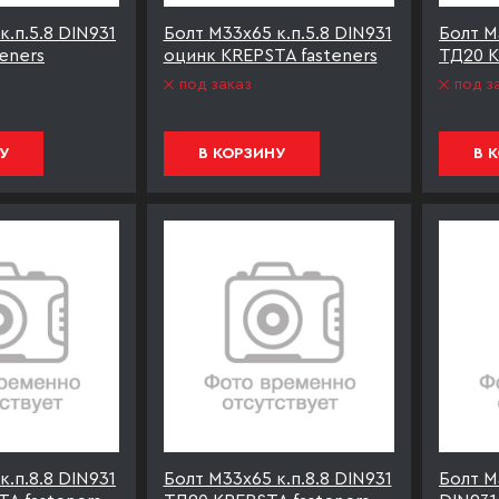
к.п.5.8 DIN931
Болт М33х65 к.п.5.8 DIN931
Болт М
eners
оцинк KREPSTA fasteners
ТД20 K
под заказ
под з
У
В КОРЗИНУ
В 
к.п.8.8 DIN931
Болт М33х65 к.п.8.8 DIN931
Болт М3