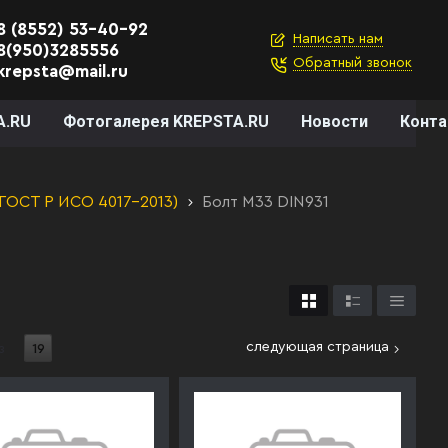
8 (8552) 53-40-92
Написать нам
8(950)3285556
Обратный звонок
krepsta@mail.ru
A.RU
Фотогалерея KREPSTA.RU
Новости
Конт
 ГОСТ Р ИСО 4017-2013)
Болт М33 DIN931
следующая страница
з
19