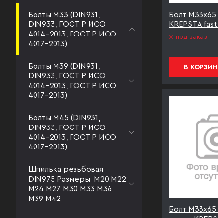
Болты М33 (DIN931,
Болт М33х65 
DIN933, ГОСТ Р ИСО
KREPSTA fast
4014-2013, ГОСТ Р ИСО
под заказ
4017-2013)
Болты М39 (DIN931,
В КОРЗИН
DIN933, ГОСТ Р ИСО
4014-2013, ГОСТ Р ИСО
4017-2013)
Болты М45 (DIN931,
DIN933, ГОСТ Р ИСО
4014-2013, ГОСТ Р ИСО
4017-2013)
Шпилька резьбовая
DIN975 Размеры: М20 М22
М24 М27 М30 М33 М36
М39 М42
Болт М33х65 