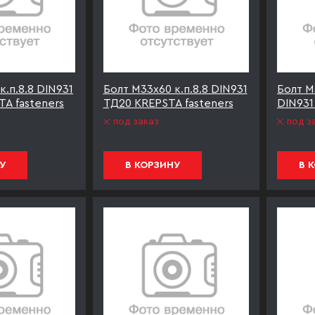
к.п.8.8 DIN931
Болт М33х60 к.п.8.8 DIN931
Болт М3
A fasteners
ТД20 KREPSTA fasteners
DIN931
под заказ
под з
У
В КОРЗИНУ
В 