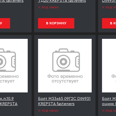
A fasteners
ТД20 KREPSTA fasteners
DIN931
под заказ
под з
У
В КОРЗИНУ
В 
.п.10.9
Болт М33х65 09Г2С DIN931
Болт М
 KREPSTA
KREPSTA fasteners
оцинк 
под заказ
под з