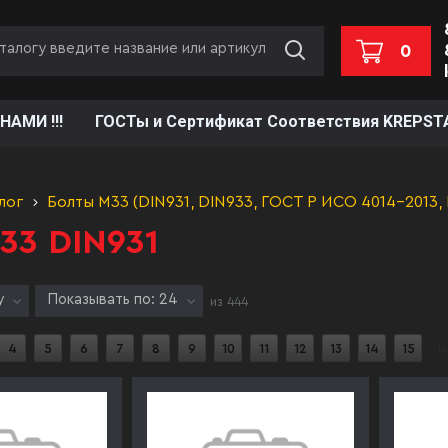
0
НАМИ !!!
ГОСТы и Сертификат Соответствия KREPST
лог
Болты М33 (DIN931, DIN933, ГОСТ Р ИСО 4014-2013,
33 DIN931
у
Показывать по: 24
из
444
4
5
6
7
8
9
10
11
12
13
14
15
и