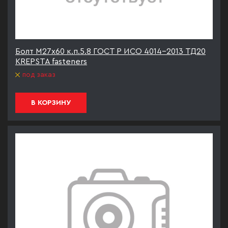
Болт М27х60 к.п.5.8 ГОСТ Р ИСО 4014-2013 ТД20
KREPSTA fasteners
под заказ
В КОРЗИНУ