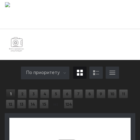
Болт М27 ГОСТ Р ИСО 4017-2013
Болт М27 ГОСТ 7795-70 с шестигранной
уменьшенной головкой и направляющим
подголовком
По приоритету
1
2
3
4
5
6
7
8
9
10
11
12
13
14
15
из
124