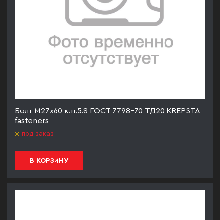
Болт М27х60 к.п.5.8 ГОСТ 7798-70 ТД20 KREPSTA
fasteners
под заказ
В КОРЗИНУ