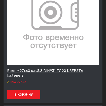
Болт М27х60 к.п.5.8 DIN931 ТД20 KREPSTA
fasteners
под заказ
В КОРЗИНУ