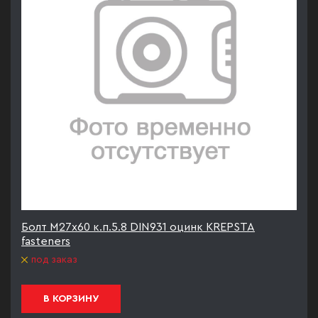
Болт М27х60 к.п.5.8 DIN931 оцинк KREPSTA
fasteners
под заказ
В КОРЗИНУ