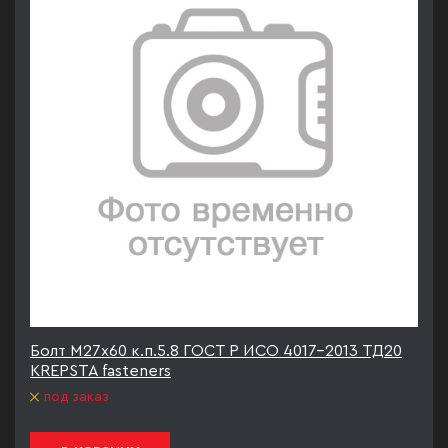
Болт М27х60 к.п.5.8 ГОСТ Р ИСО 4017-2013 ТД20
KREPSTA fasteners
под заказ