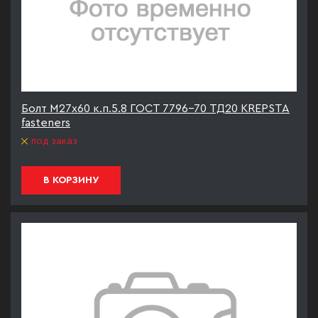
Болт М27х60 к.п.5.8 ГОСТ 7796-70 ТД20 KREPSTA
fasteners
под заказ
В КОРЗИНУ