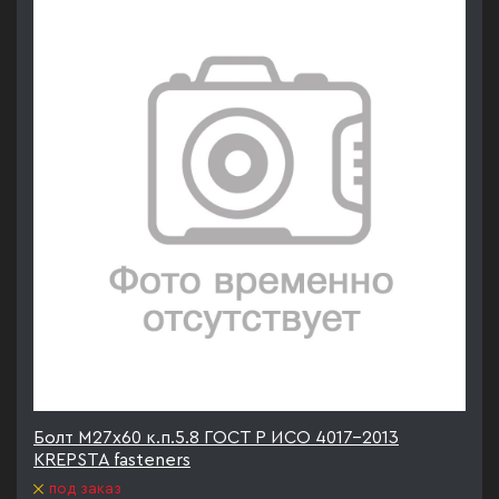
Болт М27х60 к.п.5.8 ГОСТ Р ИСО 4017-2013
KREPSTA fasteners
под заказ