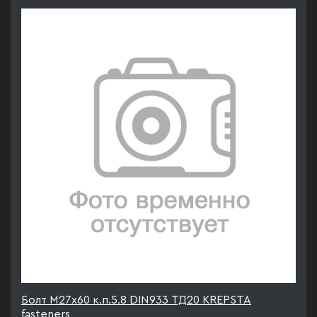
Болт М27х60 к.п.5.8 DIN933 ТД20 KREPSTA
fasteners