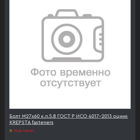
Болт М27х60 к.п.5.8 ГОСТ Р ИСО 4017-2013 оцинк
KREPSTA fasteners
под заказ