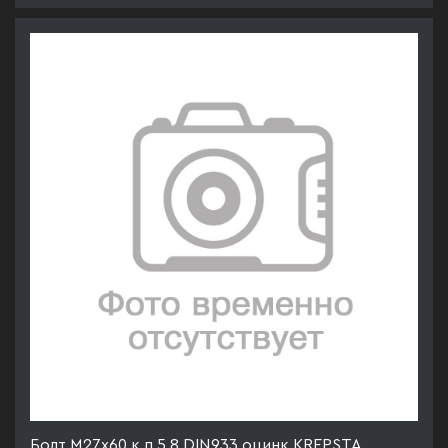
Болт М27х60 к.п.5.8 DIN933 оцинк KREPSTA