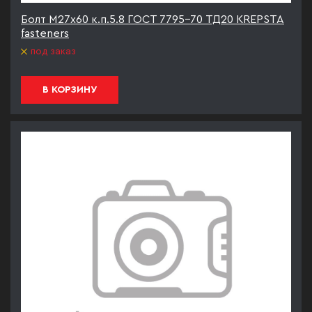
Болт М27х60 к.п.5.8 ГОСТ 7795-70 ТД20 KREPSTA
fasteners
под заказ
В КОРЗИНУ