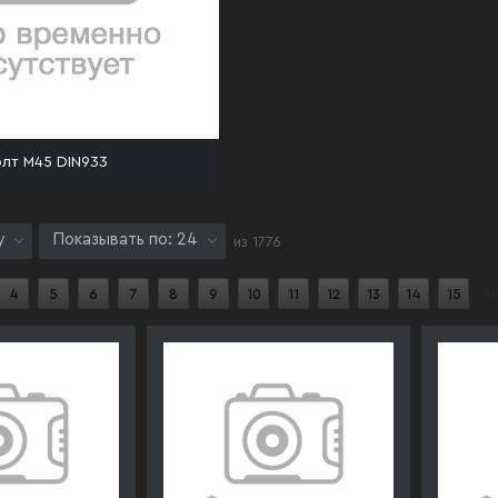
лт М45 DIN933
у
Показывать по: 24
из
1776
4
5
6
7
8
9
10
11
12
13
14
15
и