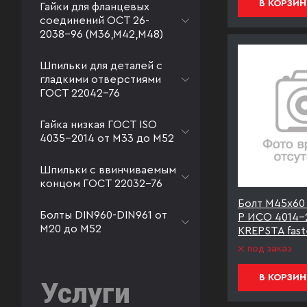
В КОРЗИН
Гайки для фланцевых
соединений ОСТ 26-
2038-96 (М36,М42,М48)
Шпильки для деталей с
гладкими отверстиями
ГОСТ 22042-76
Гайка низкая ГОСТ ISO
4035-2014 от М33 до М52
Шпильки с ввинчиваемым
концом ГОСТ 22032-76
Болт М45х60 
Болты DIN960-DIN961 от
Р ИСО 4014-
М20 до М52
KREPSTA fast
под заказ
В КОРЗИН
Услуги