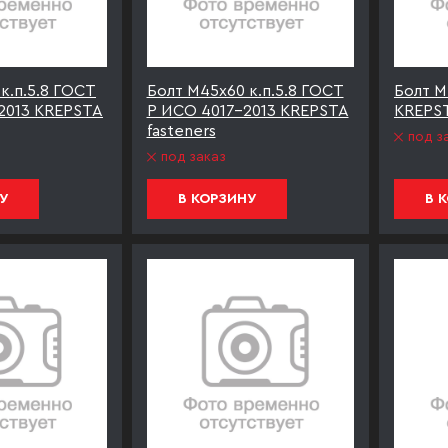
к.п.5.8 ГОСТ
Болт М45х60 к.п.5.8 ГОСТ
Болт М
2013 KREPSTA
Р ИСО 4017-2013 KREPSTA
KREPST
fasteners
под з
под заказ
У
В КОРЗИНУ
В 