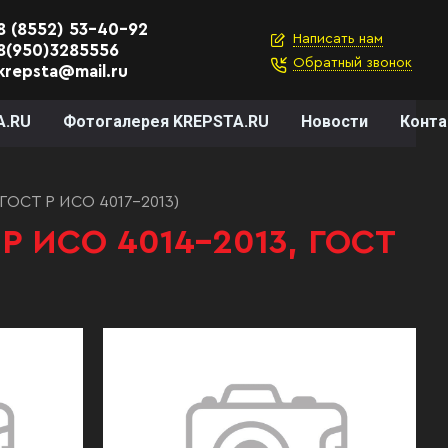
8 (8552) 53-40-92
Написать нам
8(950)3285556
Обратный звонок
krepsta@mail.ru
A.RU
Фотогалерея KREPSTA.RU
Новости
Конт
 ГОСТ Р ИСО 4017-2013)
 Р ИСО 4014-2013, ГОСТ