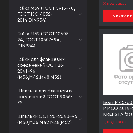
под заказ
Гайка М39 (ГОСТ 5915-70,
ГОСТ ISO 4032-
В КОРЗИН
2014,DIN934)
Гайка М52 (ГОСТ 10605-
94, ГОСТ 10607-94,
DIN934)
Гайки для фланцевых
соединений ОСТ 26-
2041-96
(М36,М42,М48,М52)
Шпилька для фланцевых
соединений ГОСТ 9066-
Болт М45х60 
75
Р ИСО 4014-
KREPSTA fast
Шпильки ОСТ 26-2040-96
(М30,М36,М42,М48,М52)
под заказ