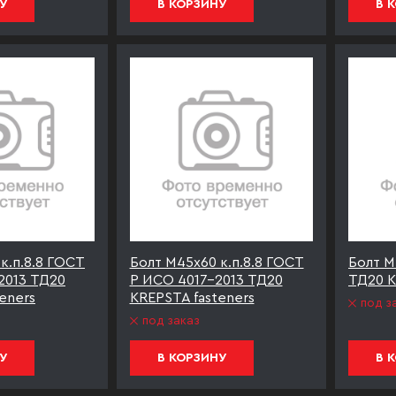
У
В КОРЗИНУ
В 
к.п.8.8 ГОСТ
Болт М45х60 к.п.8.8 ГОСТ
Болт М
2013 ТД20
Р ИСО 4017-2013 ТД20
ТД20 K
eners
KREPSTA fasteners
под з
под заказ
У
В КОРЗИНУ
В 