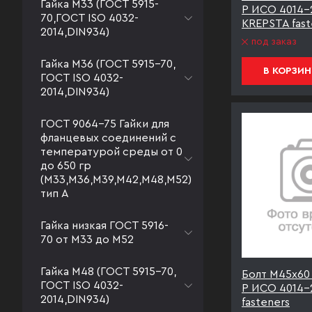
Гайка М33 (ГОСТ 5915-
Р ИСО 4014-
70,ГОСТ ISO 4032-
KREPSTA fast
2014,DIN934)
под заказ
Гайка М36 (ГОСТ 5915-70,
В КОРЗИН
ГОСТ ISO 4032-
2014,DIN934)
ГОСТ 9064-75 Гайки для
фланцевых соединений с
температурой среды от 0
до 650 гр
(М33,М36,М39,М42,М48,М52)
тип А
Гайка низкая ГОСТ 5916-
70 от М33 до М52
Гайка М48 (ГОСТ 5915-70,
Болт М45х60 
ГОСТ ISO 4032-
Р ИСО 4014-
2014,DIN934)
fasteners