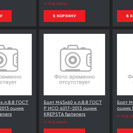
под заказ
У
В КОРЗИНУ
В 
к.п.8.8 ГОСТ
Болт М45х60 к.п.8.8 ГОСТ
Болт М
2013 оцинк
Р ИСО 4017-2013 оцинк
оцинк 
eners
KREPSTA fasteners
под з
под заказ