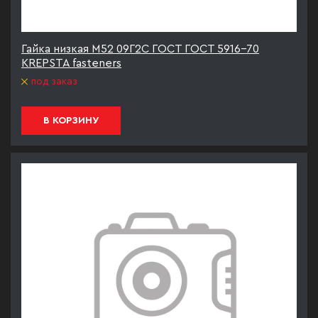
Гайка низкая М52 09Г2С ГОСТ ГОСТ 5916-70
KREPSTA fasteners
под заказ
В КОРЗИНУ