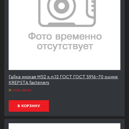
Гайка низкая М52 к.п.12 ГОСТ ГОСТ 5916-70 оцинк
KREPSTA fasteners
под заказ
В КОРЗИНУ