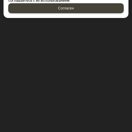
соглашаетесь с их использованием.
Согласен
КОНТАКТЫ
423800, г. Набережные Челны, Производственный
проезд д. 49, офис Д203 (Компания резидент ОАО "КИП
Мастер")
Посмотреть на карте
8 (8552) 53-40-92 ; 8 (950) 328-55-56;
E-mail:
krepsta@mail.ru
2026 © “KREPSTA fasteners”