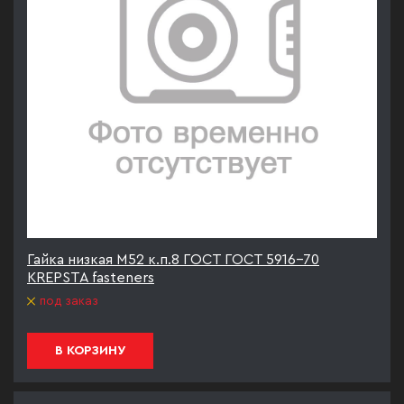
Гайка низкая М52 к.п.8 ГОСТ ГОСТ 5916-70
KREPSTA fasteners
под заказ
В КОРЗИНУ