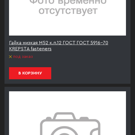
Гайка низкая М52 к.п.12 ГОСТ ГОСТ 5916-70
KREPSTA fasteners
под заказ
В КОРЗИНУ