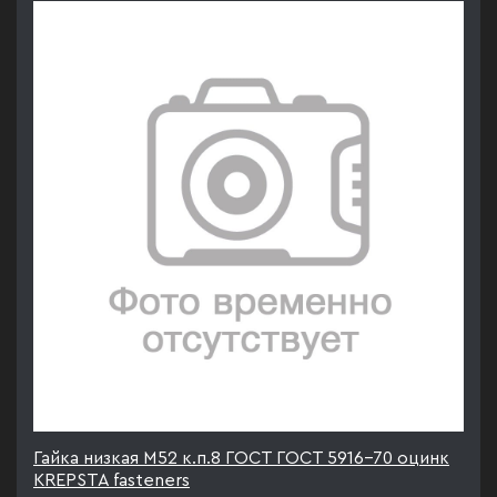
Гайка низкая М52 к.п.8 ГОСТ ГОСТ 5916-70 оцинк
KREPSTA fasteners