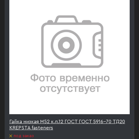
Гайка низкая М52 к.п.12 ГОСТ ГОСТ 5916-70 ТД20
KREPSTA fasteners
под заказ