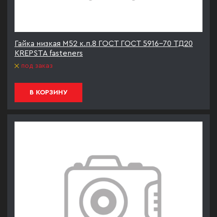
Гайка низкая М52 к.п.8 ГОСТ ГОСТ 5916-70 ТД20
KREPSTA fasteners
под заказ
В КОРЗИНУ